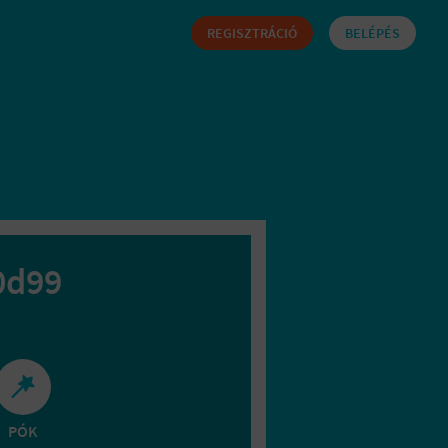
REGISZTRÁCIÓ
BELÉPÉS
0d99
PÓK