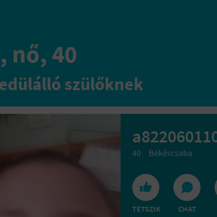
, nő, 40
edülálló szülőknek
a82206011
40
Békéscsaba
TETSZIK
CHAT