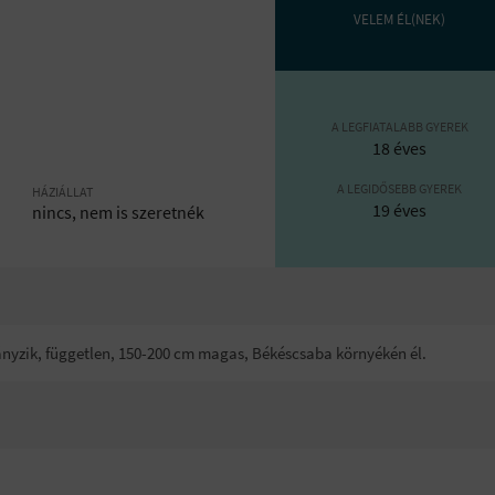
VELEM ÉL(NEK)
A LEGFIATALABB GYEREK
18 éves
A LEGIDŐSEBB GYEREK
HÁZIÁLLAT
19 éves
nincs, nem is szeretnék
ohányzik, független, 150-200 cm magas, Békéscsaba környékén él.