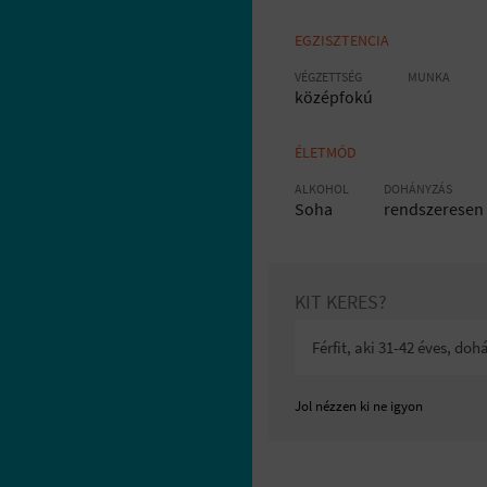
EGZISZTENCIA
VÉGZETTSÉG
MUNKA
középfokú
ÉLETMÓD
ALKOHOL
DOHÁNYZÁS
Soha
rendszeresen
KIT KERES?
Férfit, aki 31-42 éves, d
Jol nézzen ki ne igyon