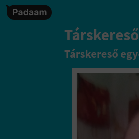
Társkereső
Társkereső egy