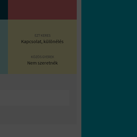
EZT KERES
Kapcsolat, különélés
KÖZÖS GYEREK
Nem szeretnék