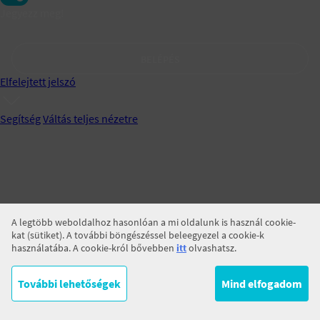
Jegyezz meg!
BELÉPÉS
Elfelejtett jelszó
Segítség
Váltás teljes nézetre
A legtöbb weboldalhoz hasonlóan a mi oldalunk is használ cookie-
kat (sütiket). A további böngészéssel beleegyezel a cookie-k
használatába. A cookie-król bővebben
itt
olvashatsz.
További lehetőségek
Mind elfogadom