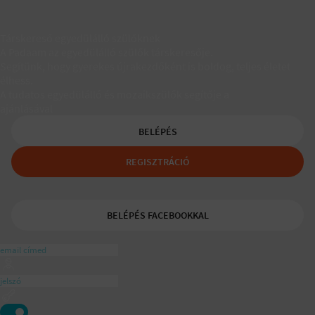
Társkereső egyedülálló szülőknek
A Padaam az egyedülálló szülők társkeresője.
Segítünk, hogy gyerekes újrakezdőként is boldog, teljes életet
élhess.
A tudatos egyedülálló és mozaikszülők segítője a
ajánlásával
BELÉPÉS
REGISZTRÁCIÓ
BELÉPÉS FACEBOOKKAL