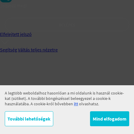
Jegyezz meg!
BELÉPÉS
Elfelejtett jelszó
Segítség
Váltás teljes nézetre
A legtöbb weboldalhoz hasonlóan a mi oldalunk is használ cookie-
kat (sütiket). A további böngészéssel beleegyezel a cookie-k
használatába. A cookie-król bővebben
itt
olvashatsz.
További lehetőségek
Mind elfogadom