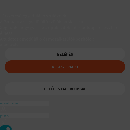
Társkereső egyedülálló szülőknek
A Padaam az egyedülálló szülők társkeresője.
Segítünk, hogy gyerekes újrakezdőként is boldog, teljes életet
élhess.
A tudatos egyedülálló és mozaikszülők segítője a
ajánlásával
BELÉPÉS
REGISZTRÁCIÓ
BELÉPÉS FACEBOOKKAL