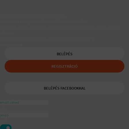
Társkereső egyedülálló szülőknek
A Padaam az egyedülálló szülők társkeresője.
Segítünk, hogy gyerekes újrakezdőként is boldog, teljes életet
élhess.
A tudatos egyedülálló és mozaikszülők segítője a
ajánlásával
BELÉPÉS
REGISZTRÁCIÓ
BELÉPÉS FACEBOOKKAL