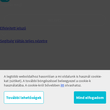
Jegyezz meg!
BELÉPÉS
Elfelejtett jelszó
Segítség
Váltás teljes nézetre
A legtöbb weboldalhoz hasonlóan a mi oldalunk is használ cookie-
kat (sütiket). A további böngészéssel beleegyezel a cookie-k
használatába. A cookie-król bővebben
itt
olvashatsz.
További lehetőségek
Mind elfogadom