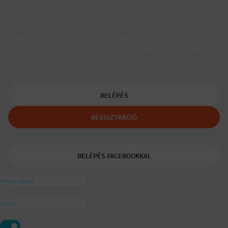
Társkereső egyedülálló szülőknek
A Padaam az egyedülálló szülők társkeresője.
Segítünk, hogy gyerekes újrakezdőként is boldog, teljes életet
élhess.
A tudatos egyedülálló és mozaikszülők segítője a
ajánlásával
BELÉPÉS
REGISZTRÁCIÓ
BELÉPÉS FACEBOOKKAL