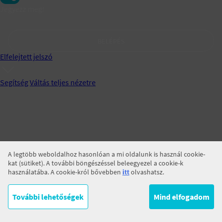
Jegyezz meg!
BELÉPÉS
Elfelejtett jelszó
Segítség
Váltás teljes nézetre
A legtöbb weboldalhoz hasonlóan a mi oldalunk is használ cookie-
kat (sütiket). A további böngészéssel beleegyezel a cookie-k
használatába. A cookie-król bővebben
itt
olvashatsz.
További lehetőségek
Mind elfogadom