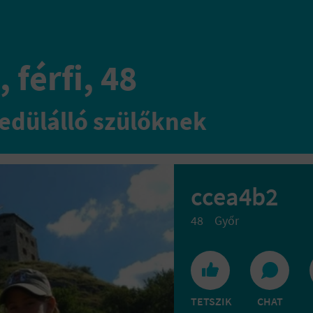
 férfi, 48
edülálló szülőknek
ccea4b2
48
Győr
TETSZIK
CHAT