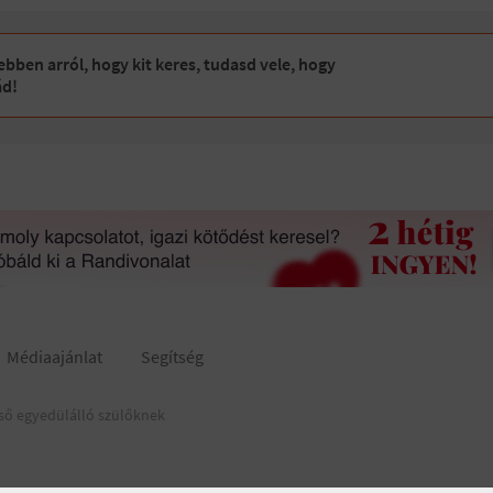
bben arról, hogy kit keres, tudasd vele, hogy
ád!
Médiaajánlat
Segítség
ső egyedülálló szülőknek