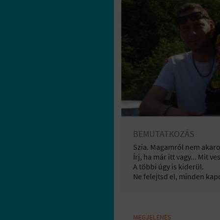
BEMUTATKOZÁS
Szia. Magamról nem akarok
Írj, ha már itt vagy... Mit ve
A többi úgy is kiderül.
Ne felejtsd el, minden kap
MEGJELENÉS