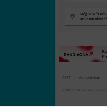
Még nem írt bőve
szívesen olvasn
ÁSZF
Adatvédelem
© 2018-2026 Padaam - Társkere