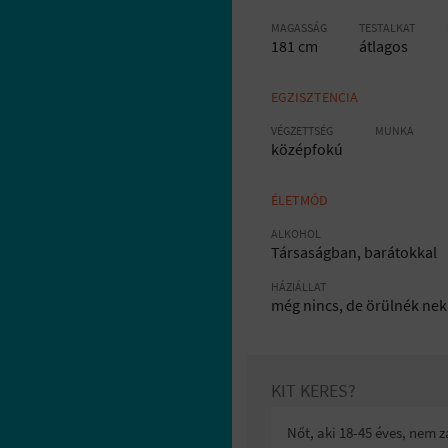
MAGASSÁG
TESTALKAT
181 cm
átlagos
EGZISZTENCIA
VÉGZETTSÉG
MUNKA
középfokú
ÉLETMÓD
ALKOHOL
Társaságban, barátokkal
HÁZIÁLLAT
még nincs, de örülnék nek
KIT KERES?
Nőt, aki 18-45 éves, nem 