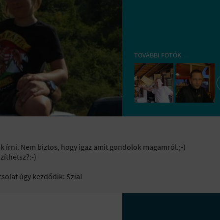
TOVÁBBI FOTÓK
 írni. Nem biztos, hogy igaz amit gondolok magamról.;-)
szíthetsz?:-)
csolat úgy kezdődik: Szia!