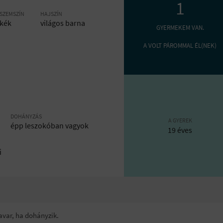
1
SZEMSZÍN
HAJSZÍN
kék
világos barna
GYERMEKEM VAN.
A VOLT PÁROMMAL ÉL(NEK)
DOHÁNYZÁS
A GYEREK
épp leszokóban vagyok
19 éves
i
zavar, ha dohányzik.