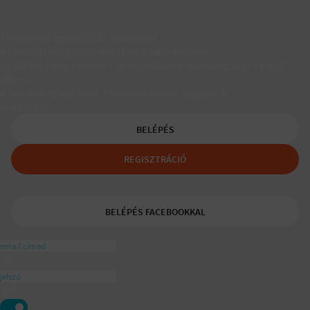
Társkereső egyedülálló szülőknek
A Padaam az egyedülálló szülők társkeresője.
Segítünk, hogy gyerekes újrakezdőként is boldog, teljes életet
élhess.
A tudatos egyedülálló és mozaikszülők segítője a
ajánlásával
BELÉPÉS
REGISZTRÁCIÓ
BELÉPÉS FACEBOOKKAL