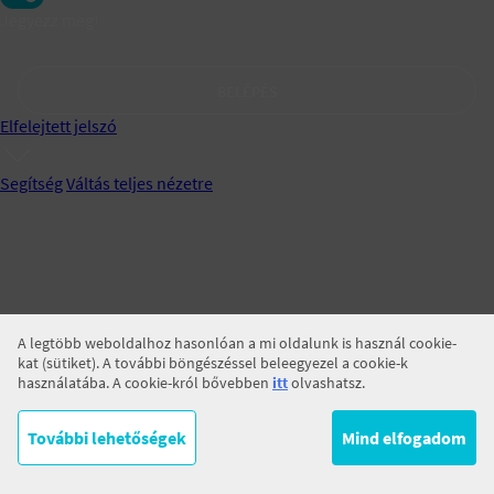
Jegyezz meg!
BELÉPÉS
Elfelejtett jelszó
Segítség
Váltás teljes nézetre
A legtöbb weboldalhoz hasonlóan a mi oldalunk is használ cookie-
kat (sütiket). A további böngészéssel beleegyezel a cookie-k
használatába. A cookie-król bővebben
itt
olvashatsz.
További lehetőségek
Mind elfogadom