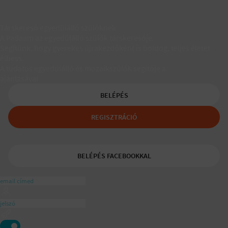
Társkereső egyedülálló szülőknek
A Padaam az egyedülálló szülők társkeresője.
Segítünk, hogy gyerekes újrakezdőként is boldog, teljes életet
élhess.
A tudatos egyedülálló és mozaikszülők segítője a
ajánlásával
BELÉPÉS
REGISZTRÁCIÓ
BELÉPÉS FACEBOOKKAL