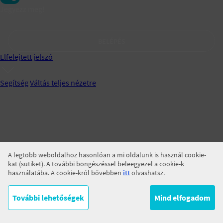
Jegyezz meg!
BELÉPÉS
Elfelejtett jelszó
Segítség
Váltás teljes nézetre
A legtöbb weboldalhoz hasonlóan a mi oldalunk is használ cookie-
kat (sütiket). A további böngészéssel beleegyezel a cookie-k
használatába. A cookie-król bővebben
itt
olvashatsz.
További lehetőségek
Mind elfogadom