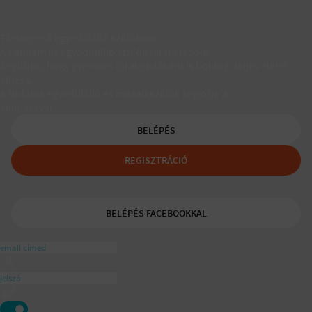
Társkereső egyedülálló szülőknek
A Padaam az egyedülálló szülők társkeresője.
Segítünk, hogy gyerekes újrakezdőként is boldog, teljes életet
élhess.
A tudatos egyedülálló és mozaikszülők segítője a
ajánlásával
BELÉPÉS
REGISZTRÁCIÓ
BELÉPÉS FACEBOOKKAL