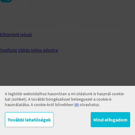
Jegyezz meg!
BELÉPÉS
Elfelejtett jelszó
Segítség
Váltás teljes nézetre
A legtöbb weboldalhoz hasonlóan a mi oldalunk is használ cookie-
kat (sütiket). A további böngészéssel beleegyezel a cookie-k
használatába. A cookie-król bővebben
itt
olvashatsz.
További lehetőségek
Mind elfogadom