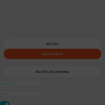
Társkereső egyedülálló szülőknek
A Padaam az egyedülálló szülők társkeresője.
Segítünk, hogy gyerekes újrakezdőként is boldog, teljes életet
élhess.
A tudatos egyedülálló és mozaikszülők segítője a
ajánlásával
BELÉPÉS
REGISZTRÁCIÓ
BELÉPÉS FACEBOOKKAL