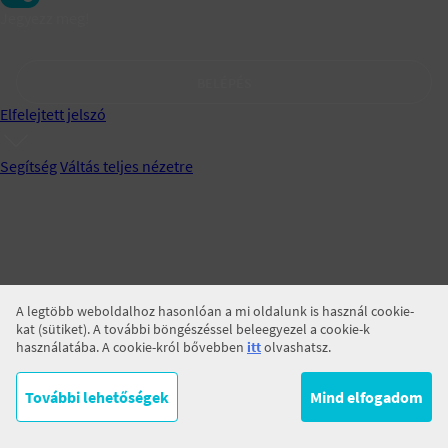
Jegyezz meg!
BELÉPÉS
Elfelejtett jelszó
Segítség
Váltás teljes nézetre
A legtöbb weboldalhoz hasonlóan a mi oldalunk is használ cookie-
kat (sütiket). A további böngészéssel beleegyezel a cookie-k
használatába. A cookie-król bővebben
itt
olvashatsz.
További lehetőségek
Mind elfogadom