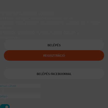
Társkereső egyedülálló szülőknek
A Padaam az egyedülálló szülők társkeresője.
Segítünk, hogy gyerekes újrakezdőként is boldog, teljes életet
élhess.
A tudatos egyedülálló és mozaikszülők segítője a
ajánlásával
BELÉPÉS
REGISZTRÁCIÓ
BELÉPÉS FACEBOOKKAL