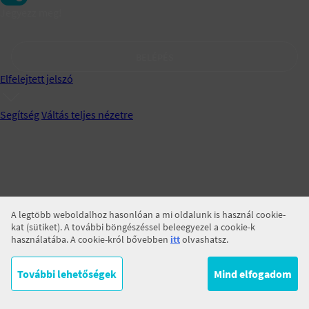
Jegyezz meg!
BELÉPÉS
Elfelejtett jelszó
Segítség
Váltás teljes nézetre
A legtöbb weboldalhoz hasonlóan a mi oldalunk is használ cookie-
kat (sütiket). A további böngészéssel beleegyezel a cookie-k
használatába. A cookie-król bővebben
itt
olvashatsz.
További lehetőségek
Mind elfogadom