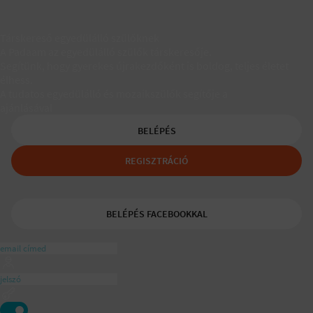
Társkereső egyedülálló szülőknek
A Padaam az egyedülálló szülők társkeresője.
Segítünk, hogy gyerekes újrakezdőként is boldog, teljes életet
élhess.
A tudatos egyedülálló és mozaikszülők segítője a
ajánlásával
BELÉPÉS
REGISZTRÁCIÓ
BELÉPÉS FACEBOOKKAL