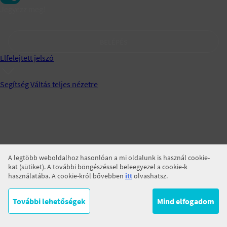
Jegyezz meg!
BELÉPÉS
Elfelejtett jelszó
Segítség
Váltás teljes nézetre
A legtöbb weboldalhoz hasonlóan a mi oldalunk is használ cookie-
kat (sütiket). A további böngészéssel beleegyezel a cookie-k
használatába. A cookie-król bővebben
itt
olvashatsz.
További lehetőségek
Mind elfogadom