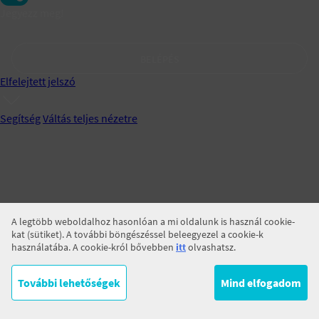
Jegyezz meg!
BELÉPÉS
Elfelejtett jelszó
Segítség
Váltás teljes nézetre
A legtöbb weboldalhoz hasonlóan a mi oldalunk is használ cookie-
kat (sütiket). A további böngészéssel beleegyezel a cookie-k
használatába. A cookie-król bővebben
itt
olvashatsz.
További lehetőségek
Mind elfogadom