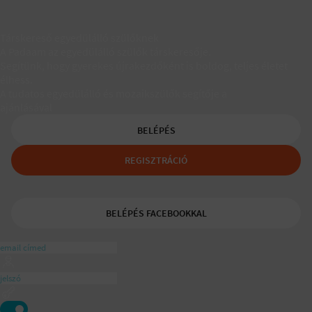
Társkereső egyedülálló szülőknek
A Padaam az egyedülálló szülők társkeresője.
Segítünk, hogy gyerekes újrakezdőként is boldog, teljes életet
élhess.
A tudatos egyedülálló és mozaikszülők segítője a
ajánlásával
BELÉPÉS
REGISZTRÁCIÓ
BELÉPÉS FACEBOOKKAL