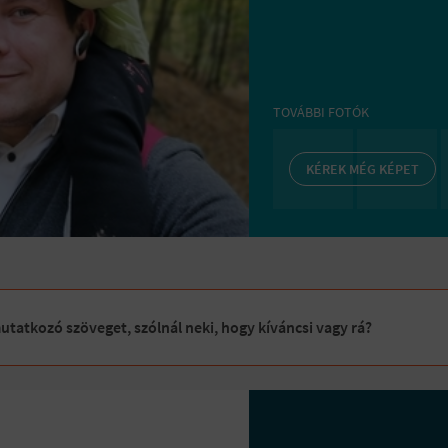
TOVÁBBI FOTÓK
KÉREK MÉG KÉPET
tatkozó szöveget, szólnál neki, hogy kíváncsi vagy rá?