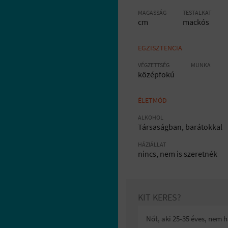
MAGASSÁG
TESTALKAT
cm
mackós
EGZISZTENCIA
VÉGZETTSÉG
MUNKA
középfokú
ÉLETMÓD
ALKOHOL
Társaságban, barátokkal
HÁZIÁLLAT
nincs, nem is szeretnék
KIT KERES?
Nőt, aki 25-35 éves, nem 