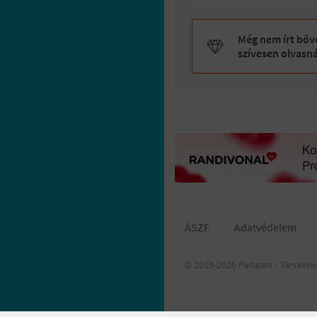
Még nem írt bőve
szívesen olvasn
ÁSZF
Adatvédelem
© 2018-2026 Padaam - Társkere