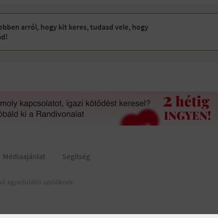
bben arról, hogy kit keres, tudasd vele, hogy
ád!
Médiaajánlat
Segítség
ső egyedülálló szülőknek