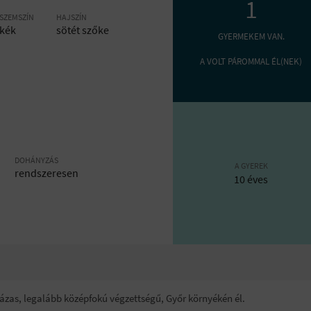
1
SZEMSZÍN
HAJSZÍN
kék
sötét szőke
GYERMEKEM VAN.
A VOLT PÁROMMAL ÉL(NEK)
DOHÁNYZÁS
A GYEREK
rendszeresen
10 éves
házas, legalább középfokú végzettségű, Győr környékén él.