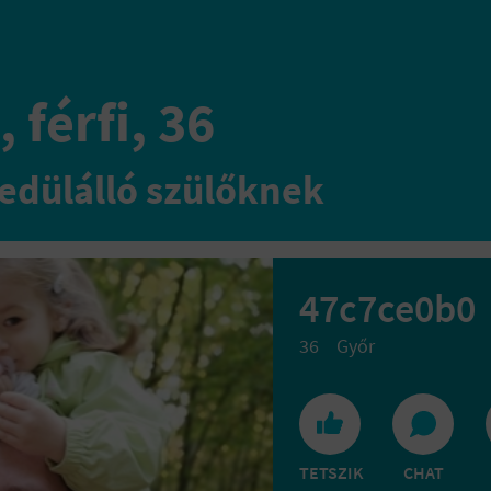
 férfi, 36
edülálló szülőknek
47c7ce0b0
36
Győr
TETSZIK
CHAT