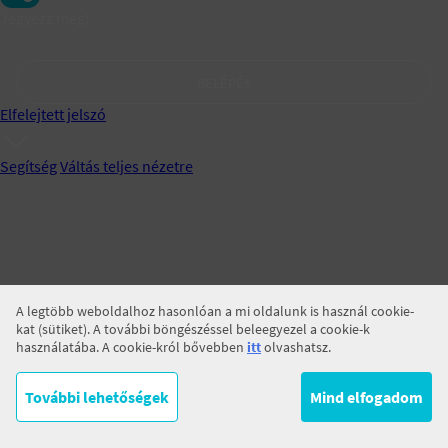
Jegyezz meg!
BELÉPÉS
Elfelejtett jelszó
Segítség
Váltás teljes nézetre
A legtöbb weboldalhoz hasonlóan a mi oldalunk is használ cookie-
kat (sütiket). A további böngészéssel beleegyezel a cookie-k
használatába. A cookie-król bővebben
itt
olvashatsz.
További lehetőségek
Mind elfogadom