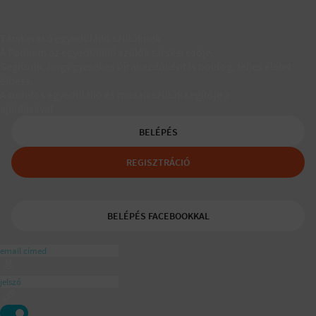
Társkereső egyedülálló szülőknek
A Padaam az egyedülálló szülők társkeresője.
Segítünk, hogy gyerekes újrakezdőként is boldog, teljes életet
élhess.
A tudatos egyedülálló és mozaikszülők segítője a
ajánlásával
BELÉPÉS
REGISZTRÁCIÓ
BELÉPÉS FACEBOOKKAL