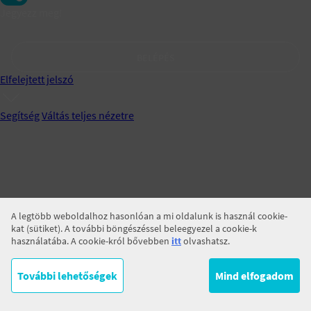
Jegyezz meg!
BELÉPÉS
Elfelejtett jelszó
Segítség
Váltás teljes nézetre
A legtöbb weboldalhoz hasonlóan a mi oldalunk is használ cookie-
kat (sütiket). A további böngészéssel beleegyezel a cookie-k
használatába. A cookie-król bővebben
itt
olvashatsz.
További lehetőségek
Mind elfogadom