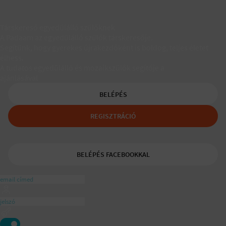
Társkereső egyedülálló szülőknek
A Padaam az egyedülálló szülők társkeresője.
Segítünk, hogy gyerekes újrakezdőként is boldog, teljes életet
élhess.
A tudatos egyedülálló és mozaikszülők segítője a
ajánlásával
BELÉPÉS
REGISZTRÁCIÓ
BELÉPÉS FACEBOOKKAL