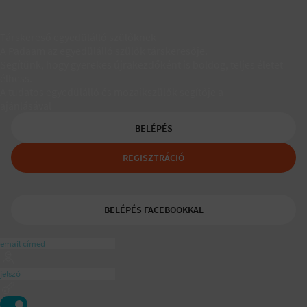
Társkereső egyedülálló szülőknek
A Padaam az egyedülálló szülők társkeresője.
Segítünk, hogy gyerekes újrakezdőként is boldog, teljes életet
élhess.
A tudatos egyedülálló és mozaikszülők segítője a
ajánlásával
BELÉPÉS
REGISZTRÁCIÓ
BELÉPÉS FACEBOOKKAL