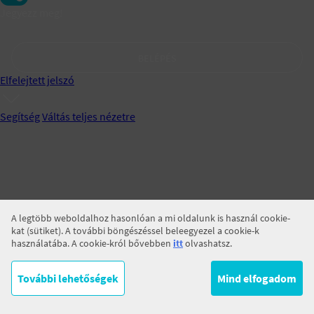
Jegyezz meg!
BELÉPÉS
Elfelejtett jelszó
Segítség
Váltás teljes nézetre
A legtöbb weboldalhoz hasonlóan a mi oldalunk is használ cookie-
kat (sütiket). A további böngészéssel beleegyezel a cookie-k
használatába. A cookie-król bővebben
itt
olvashatsz.
További lehetőségek
Mind elfogadom