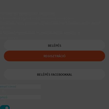
Társkereső egyedülálló szülőknek
A Padaam az egyedülálló szülők társkeresője.
Segítünk, hogy gyerekes újrakezdőként is boldog, teljes életet
élhess.
A tudatos egyedülálló és mozaikszülők segítője a
ajánlásával
BELÉPÉS
REGISZTRÁCIÓ
BELÉPÉS FACEBOOKKAL