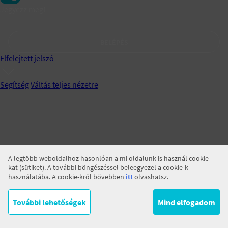
Jegyezz meg!
BELÉPÉS
Elfelejtett jelszó
Segítség
Váltás teljes nézetre
A legtöbb weboldalhoz hasonlóan a mi oldalunk is használ cookie-
kat (sütiket). A további böngészéssel beleegyezel a cookie-k
használatába. A cookie-król bővebben
itt
olvashatsz.
További lehetőségek
Mind elfogadom