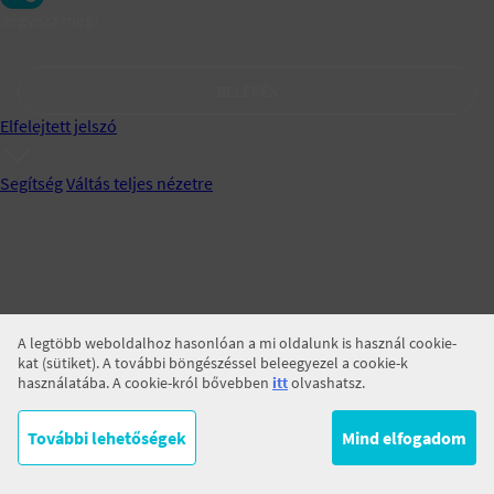
Jegyezz meg!
BELÉPÉS
Elfelejtett jelszó
Segítség
Váltás teljes nézetre
A legtöbb weboldalhoz hasonlóan a mi oldalunk is használ cookie-
kat (sütiket). A további böngészéssel beleegyezel a cookie-k
használatába. A cookie-król bővebben
itt
olvashatsz.
További lehetőségek
Mind elfogadom