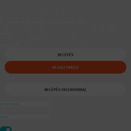
Társkereső egyedülálló szülőknek
A Padaam az egyedülálló szülők társkeresője.
Segítünk, hogy gyerekes újrakezdőként is boldog, teljes életet
élhess.
A tudatos egyedülálló és mozaikszülők segítője a
ajánlásával
BELÉPÉS
REGISZTRÁCIÓ
BELÉPÉS FACEBOOKKAL