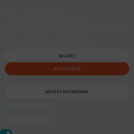
Társkereső egyedülálló szülőknek
A Padaam az egyedülálló szülők társkeresője.
Segítünk, hogy gyerekes újrakezdőként is boldog, teljes életet
élhess.
A tudatos egyedülálló és mozaikszülők segítője a
ajánlásával
BELÉPÉS
REGISZTRÁCIÓ
BELÉPÉS FACEBOOKKAL