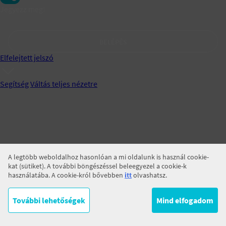
Jegyezz meg!
BELÉPÉS
Elfelejtett jelszó
Segítség
Váltás teljes nézetre
A legtöbb weboldalhoz hasonlóan a mi oldalunk is használ cookie-
kat (sütiket). A további böngészéssel beleegyezel a cookie-k
használatába. A cookie-król bővebben
itt
olvashatsz.
További lehetőségek
Mind elfogadom