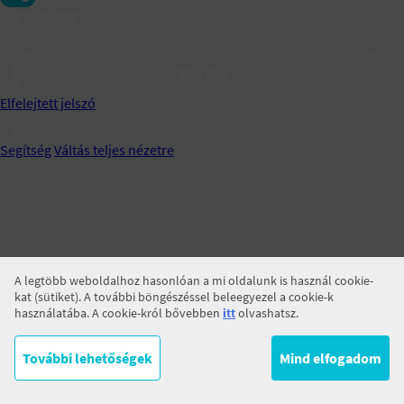
Jegyezz meg!
BELÉPÉS
Elfelejtett jelszó
Segítség
Váltás teljes nézetre
A legtöbb weboldalhoz hasonlóan a mi oldalunk is használ cookie-
kat (sütiket). A további böngészéssel beleegyezel a cookie-k
használatába. A cookie-król bővebben
itt
olvashatsz.
További lehetőségek
Mind elfogadom