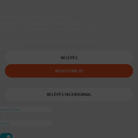
Társkereső egyedülálló szülőknek
A Padaam az egyedülálló szülők társkeresője.
Segítünk, hogy gyerekes újrakezdőként is boldog, teljes életet
élhess.
A tudatos egyedülálló és mozaikszülők segítője a
ajánlásával
BELÉPÉS
REGISZTRÁCIÓ
BELÉPÉS FACEBOOKKAL