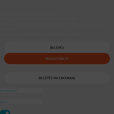
Társkereső egyedülálló szülőknek
A Padaam az egyedülálló szülők társkeresője.
Segítünk, hogy gyerekes újrakezdőként is boldog, teljes életet
élhess.
A tudatos egyedülálló és mozaikszülők segítője a
ajánlásával
BELÉPÉS
REGISZTRÁCIÓ
BELÉPÉS FACEBOOKKAL