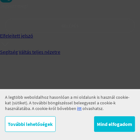
Jegyezz meg!
BELÉPÉS
Elfelejtett jelszó
Segítség
Váltás teljes nézetre
A legtöbb weboldalhoz hasonlóan a mi oldalunk is használ cookie-
kat (sütiket). A további böngészéssel beleegyezel a cookie-k
használatába. A cookie-król bővebben
itt
olvashatsz.
További lehetőségek
Mind elfogadom