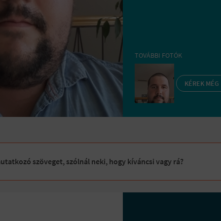
TOVÁBBI FOTÓK
KÉREK MÉG
tatkozó szöveget, szólnál neki, hogy kíváncsi vagy rá?