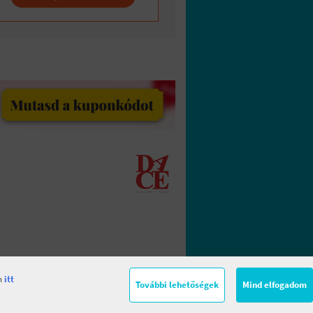
en
itt
További lehetőségek
Mind elfogadom