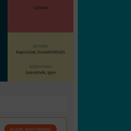
SZABAD
EZT KERES
Kapcsolat, összeköltözés
KÖZÖS GYEREK
Szeretnék, igen
JELEZD, HOGY ÉRDEKEL