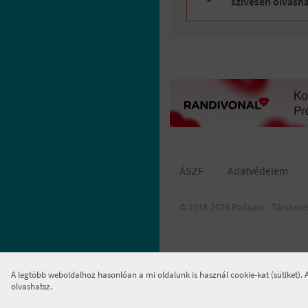
szívesen olvasn
ÁSZF
Adatvédelem
© 2018-2026 Padaam - Társkere
A legtöbb weboldalhoz hasonlóan a mi oldalunk is használ cookie-kat (sütiket).
olvashatsz.