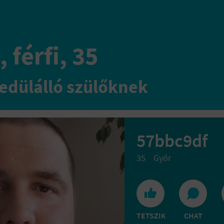
 férfi, 35
edülálló szülőknek
57bbc9df
35
Győr
TETSZIK
CHAT