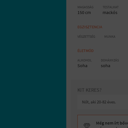
MAGASSÁG
TESTALKAT
150 cm
mackós
EGZISZTENCIA
VÉGZETTSÉG
MUNKA
ÉLETMÓD
ALKOHOL
DOHÁNYZÁS
Soha
soha
KIT KERES?
Nőt, aki 20-82 éves.
Még nem írt bőve