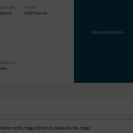
SZEMSZÍN
HAJSZÍN
barna
sötét barna
NINCS GYERMEKEM
HÁZIÁLLAT
van
bben arról, hogy kit keres, tudasd vele, hogy