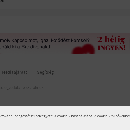
ád!
Médiaajánlat
Segítség
ső egyedülálló szülőknek
 A további böngészéssel beleegyezel a cookie-k használatába. A cookie-król bővebb