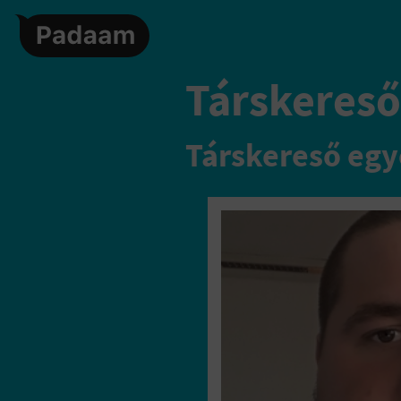
Társkereső,
Társkereső egy