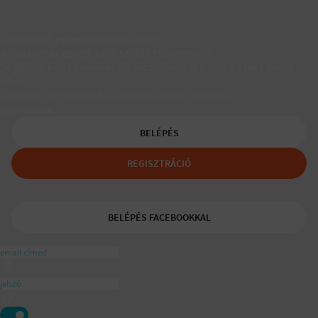
Társkereső egyedülálló szülőknek
A Padaam az egyedülálló szülők társkeresője.
Segítünk, hogy gyerekes újrakezdőként is boldog, teljes életet
élhess.
A tudatos egyedülálló és mozaikszülők segítője a
ajánlásával
BELÉPÉS
REGISZTRÁCIÓ
BELÉPÉS FACEBOOKKAL