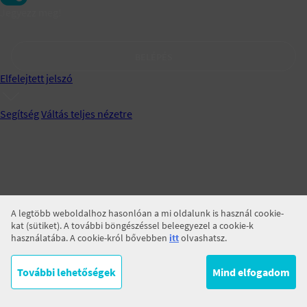
Jegyezz meg!
BELÉPÉS
Elfelejtett jelszó
Segítség
Váltás teljes nézetre
A legtöbb weboldalhoz hasonlóan a mi oldalunk is használ cookie-
kat (sütiket). A további böngészéssel beleegyezel a cookie-k
használatába. A cookie-król bővebben
itt
olvashatsz.
További lehetőségek
Mind elfogadom