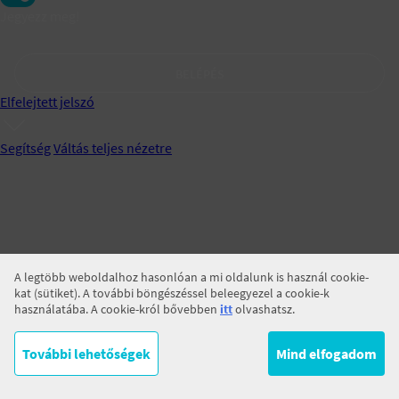
Jegyezz meg!
BELÉPÉS
Elfelejtett jelszó
Segítség
Váltás teljes nézetre
A legtöbb weboldalhoz hasonlóan a mi oldalunk is használ cookie-
kat (sütiket). A további böngészéssel beleegyezel a cookie-k
használatába. A cookie-król bővebben
itt
olvashatsz.
További lehetőségek
Mind elfogadom