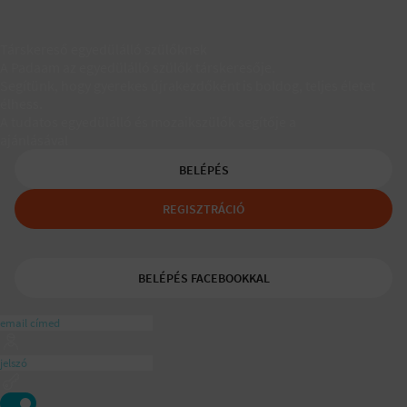
Társkereső egyedülálló szülőknek
A Padaam az egyedülálló szülők társkeresője.
Segítünk, hogy gyerekes újrakezdőként is boldog, teljes életet
élhess.
A tudatos egyedülálló és mozaikszülők segítője a
ajánlásával
BELÉPÉS
REGISZTRÁCIÓ
BELÉPÉS FACEBOOKKAL