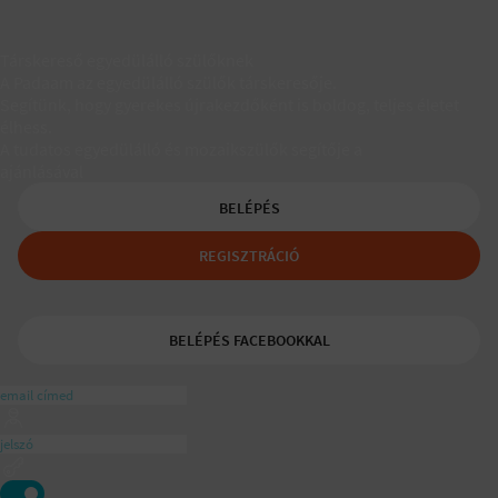
Társkereső egyedülálló szülőknek
A Padaam az egyedülálló szülők társkeresője.
Segítünk, hogy gyerekes újrakezdőként is boldog, teljes életet
élhess.
A tudatos egyedülálló és mozaikszülők segítője a
ajánlásával
BELÉPÉS
REGISZTRÁCIÓ
BELÉPÉS FACEBOOKKAL