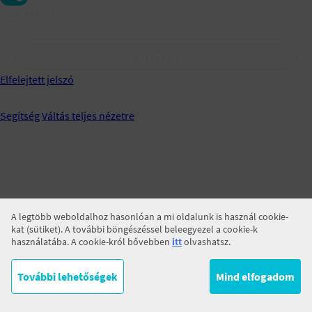
Jegyezz meg!
BELÉPÉS
Elfelejtett jelszó
Segítség
Váltás teljes nézetre
A legtöbb weboldalhoz hasonlóan a mi oldalunk is használ cookie-
kat (sütiket). A további böngészéssel beleegyezel a cookie-k
használatába. A cookie-król bővebben
itt
olvashatsz.
További lehetőségek
Mind elfogadom