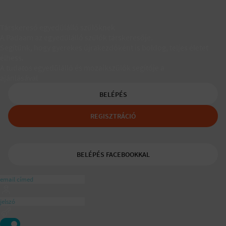
Társkereső egyedülálló szülőknek
A Padaam az egyedülálló szülők társkeresője.
Segítünk, hogy gyerekes újrakezdőként is boldog, teljes életet
élhess.
A tudatos egyedülálló és mozaikszülők segítője a
ajánlásával
BELÉPÉS
REGISZTRÁCIÓ
BELÉPÉS FACEBOOKKAL