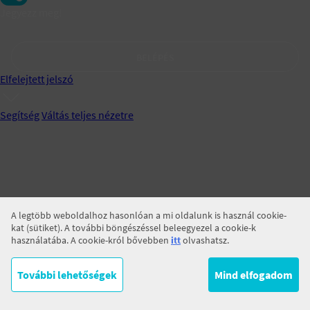
Jegyezz meg!
BELÉPÉS
Elfelejtett jelszó
Segítség
Váltás teljes nézetre
A legtöbb weboldalhoz hasonlóan a mi oldalunk is használ cookie-
kat (sütiket). A további böngészéssel beleegyezel a cookie-k
használatába. A cookie-król bővebben
itt
olvashatsz.
További lehetőségek
Mind elfogadom