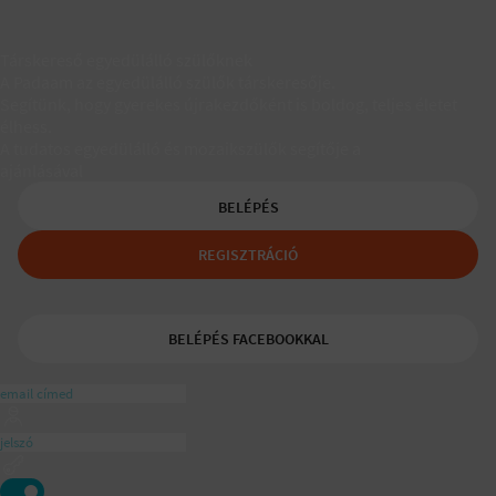
Társkereső egyedülálló szülőknek
A Padaam az egyedülálló szülők társkeresője.
Segítünk, hogy gyerekes újrakezdőként is boldog, teljes életet
élhess.
A tudatos egyedülálló és mozaikszülők segítője a
ajánlásával
BELÉPÉS
REGISZTRÁCIÓ
BELÉPÉS FACEBOOKKAL