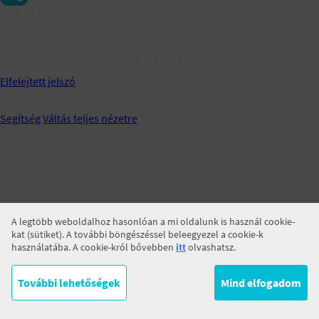
Jegyezz meg!
BELÉPÉS
Elfelejtett jelszó
Segítség
Váltás teljes nézetre
A legtöbb weboldalhoz hasonlóan a mi oldalunk is használ cookie-
kat (sütiket). A további böngészéssel beleegyezel a cookie-k
használatába. A cookie-król bővebben
itt
olvashatsz.
További lehetőségek
Mind elfogadom