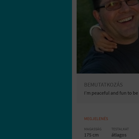
BEMUTATKOZÁS
I’m peaceful and fun to be
MEGJELENÉS
MAGASSÁG
TESTALKAT
175 cm
átlagos