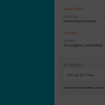
EGZISZTENCIA
VÉGZETTSÉG
tudományos fokozat
ÉLETMÓD
ALKOHOL
Társaságban, barátokkal
KIT KERES?
Nőt, aki 38-75 éves.
Good in communication, sincere