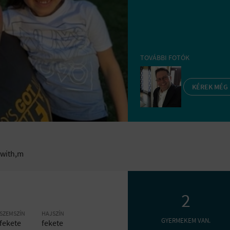
TOVÁBBI FOTÓK
KÉREK MÉG
 with,m
2
SZEMSZÍN
HAJSZÍN
GYERMEKEM VAN.
fekete
fekete