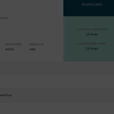
VELEM ÉL(NEK)
MUNKA
A LEGFIATALABB GYEREK
14 éves
A LEGIDŐSEBB GYEREK
DOHÁNYZÁS
HÁZIÁLLAT
16 éves
soha
van
 and hon