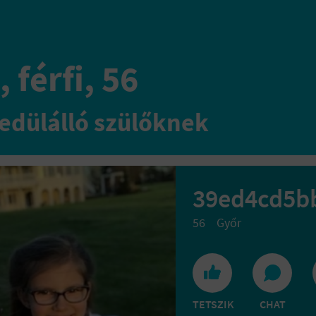
 férfi, 56
edülálló szülőknek
39ed4cd5b
56
Győr
TETSZIK
CHAT