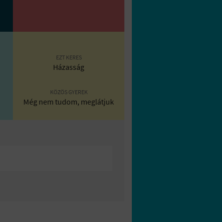
EZT KERES
Házasság
KÖZÖS GYEREK
Még nem tudom, meglátjuk