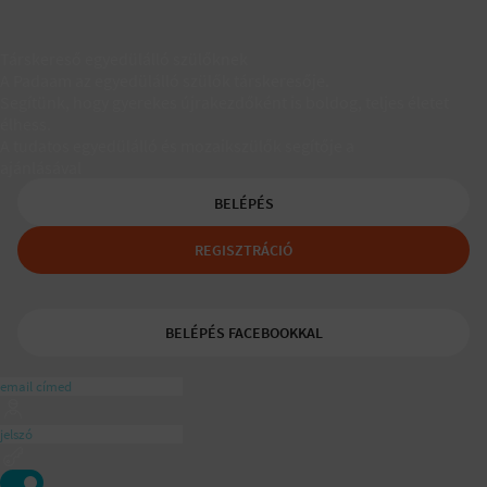
Társkereső egyedülálló szülőknek
A Padaam az egyedülálló szülők társkeresője.
Segítünk, hogy gyerekes újrakezdőként is boldog, teljes életet
élhess.
A tudatos egyedülálló és mozaikszülők segítője a
ajánlásával
BELÉPÉS
REGISZTRÁCIÓ
BELÉPÉS FACEBOOKKAL