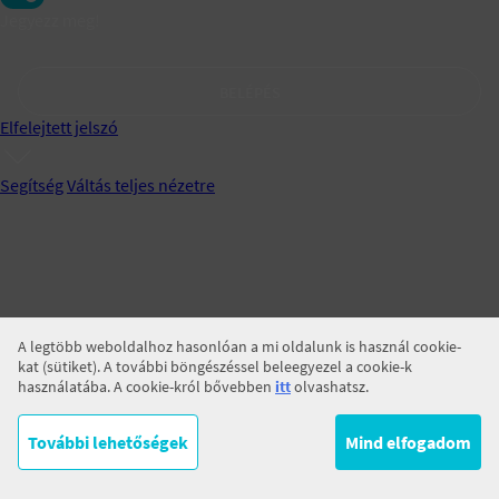
Jegyezz meg!
BELÉPÉS
Elfelejtett jelszó
Segítség
Váltás teljes nézetre
A legtöbb weboldalhoz hasonlóan a mi oldalunk is használ cookie-
kat (sütiket). A további böngészéssel beleegyezel a cookie-k
használatába. A cookie-król bővebben
itt
olvashatsz.
További lehetőségek
Mind elfogadom