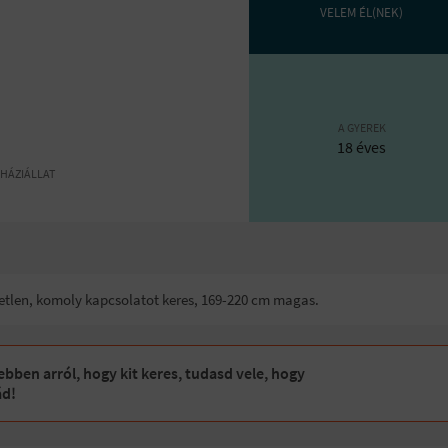
VELEM ÉL(NEK)
A GYEREK
18 éves
HÁZIÁLLAT
ggetlen, komoly kapcsolatot keres, 169-220 cm magas.
bben arról, hogy kit keres, tudasd vele, hogy
ád!