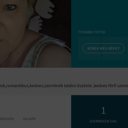
TOVÁBBI FOTÓK
KÉREK MÉG KÉPET
gyok,romantikus,kedves,szeretnék találni öszénte ,kedves férfi sze
1
SZEMSZÍN
HAJSZÍN
GYERMEKEM VAN.