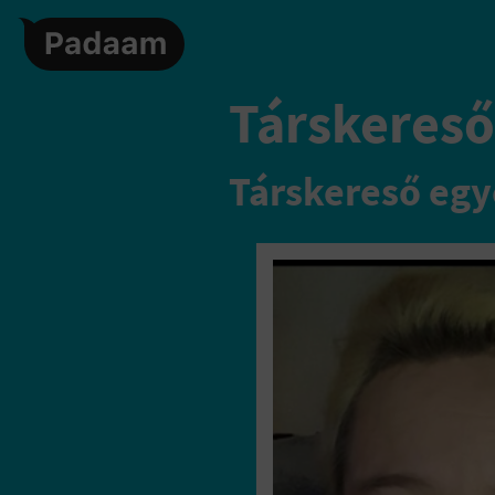
Társkereső
Társkereső egy