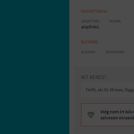
EGZISZTENCIA
VÉGZETTSÉG
MUNKA
alapfokú
ÉLETMÓD
ALKOHOL
DOHÁNYZÁS
KIT KERES?
Férfit, aki 51-59 éves, fü
Még nem írt bőve
szívesen olvasn