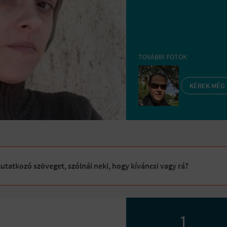
TOVÁBBI FOTÓK
KÉREK MÉG
tatkozó szöveget, szólnál neki, hogy kíváncsi vagy rá?
1