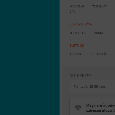
MAGASSÁG
TESTALKAT
cm
EGZISZTENCIA
VÉGZETTSÉG
MUNKA
ÉLETMÓD
ALKOHOL
DOHÁNYZÁS
KIT KERES?
Férfit, aki 18-99 éves.
Még nem írt bőve
szívesen olvasn