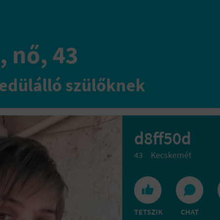
, nő, 43
edülálló szülőknek
d8ff50d
43
Kecskemét
TETSZIK
CHAT