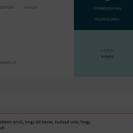
SZEMSZÍN
HAJSZÍN
GYERMEKEM VAN.
VELEM ÉL(NEK)
A GYEREK
6 éves
HÁZIÁLLAT
bben arról, hogy kit keres, tudasd vele, hogy
ád!