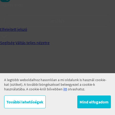
Jegyezz meg!
BELÉPÉS
Elfelejtett jelszó
Segítség
Váltás teljes nézetre
A legtöbb weboldalhoz hasonlóan a mi oldalunk is használ cookie-
kat (sütiket). A további böngészéssel beleegyezel a cookie-k
használatába. A cookie-król bővebben
itt
olvashatsz.
További lehetőségek
Mind elfogadom