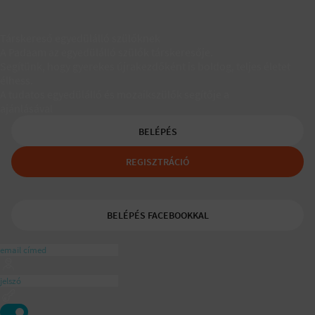
Társkereső egyedülálló szülőknek
A Padaam az egyedülálló szülők társkeresője.
Segítünk, hogy gyerekes újrakezdőként is boldog, teljes életet
élhess.
A tudatos egyedülálló és mozaikszülők segítője a
ajánlásával
BELÉPÉS
REGISZTRÁCIÓ
BELÉPÉS FACEBOOKKAL