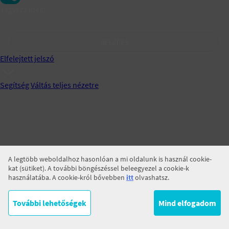
Jegyezz meg!
BELÉPÉS
Elfelejtett jelszó
Segítség
Váltás teljes nézetre
A legtöbb weboldalhoz hasonlóan a mi oldalunk is használ cookie-
kat (sütiket). A további böngészéssel beleegyezel a cookie-k
használatába. A cookie-król bővebben
itt
olvashatsz.
További lehetőségek
Mind elfogadom