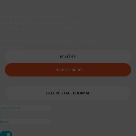
Társkereső egyedülálló szülőknek
A Padaam az egyedülálló szülők társkeresője.
Segítünk, hogy gyerekes újrakezdőként is boldog, teljes életet
élhess.
A tudatos egyedülálló és mozaikszülők segítője a
ajánlásával
BELÉPÉS
REGISZTRÁCIÓ
BELÉPÉS FACEBOOKKAL