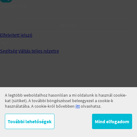
Jegyezz meg!
BELÉPÉS
Elfelejtett jelszó
Segítség
Váltás teljes nézetre
A legtöbb weboldalhoz hasonlóan a mi oldalunk is használ cookie-
kat (sütiket). A további böngészéssel beleegyezel a cookie-k
használatába. A cookie-król bővebben
itt
olvashatsz.
További lehetőségek
Mind elfogadom