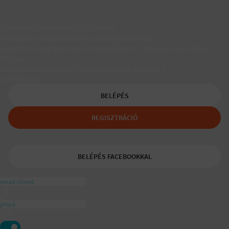
Társkereső egyedülálló szülőknek
A Padaam az egyedülálló szülők társkeresője.
Segítünk, hogy gyerekes újrakezdőként is boldog, teljes életet
élhess.
A tudatos egyedülálló és mozaikszülők segítője a
ajánlásával
BELÉPÉS
REGISZTRÁCIÓ
BELÉPÉS FACEBOOKKAL