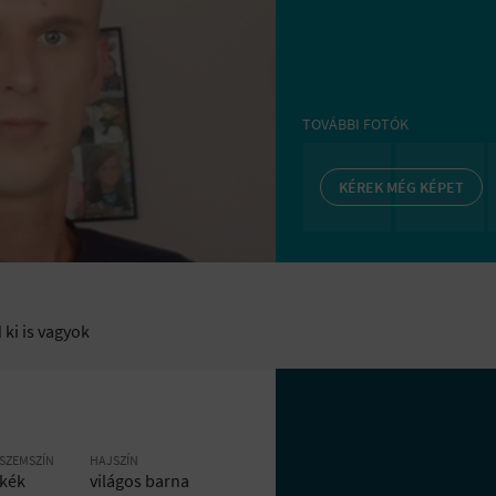
TOVÁBBI FOTÓK
KÉREK MÉG KÉPET
 ki is vagyok
SZEMSZÍN
HAJSZÍN
kék
világos barna