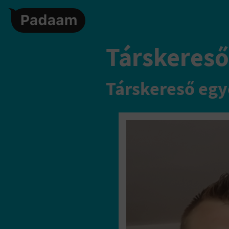
Társkereső,
Társkereső egy