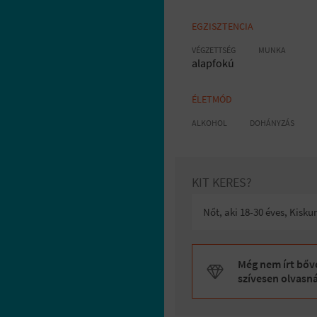
EGZISZTENCIA
VÉGZETTSÉG
MUNKA
alapfokú
ÉLETMÓD
ALKOHOL
DOHÁNYZÁS
KIT KERES?
Nőt, aki 18-30 éves, Kisk
Még nem írt bőve
szívesen olvasn