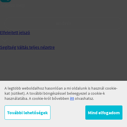
Jegyezz meg!
BELÉPÉS
Elfelejtett jelszó
Segítség
Váltás teljes nézetre
A legtöbb weboldalhoz hasonlóan a mi oldalunk is használ cookie-
kat (sütiket). A további böngészéssel beleegyezel a cookie-k
használatába. A cookie-król bővebben
itt
olvashatsz.
További lehetőségek
Mind elfogadom