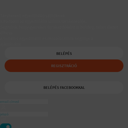
Társkereső egyedülálló szülőknek
A Padaam az egyedülálló szülők társkeresője.
Segítünk, hogy gyerekes újrakezdőként is boldog, teljes életet
élhess.
A tudatos egyedülálló és mozaikszülők segítője a
ajánlásával
BELÉPÉS
REGISZTRÁCIÓ
BELÉPÉS FACEBOOKKAL