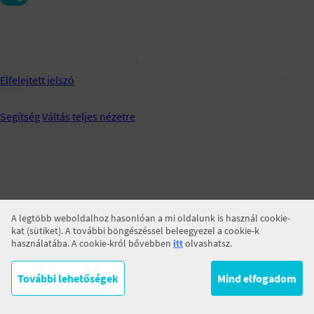
Jegyezz meg!
BELÉPÉS
Elfelejtett jelszó
Segítség
Váltás teljes nézetre
A legtöbb weboldalhoz hasonlóan a mi oldalunk is használ cookie-
kat (sütiket). A további böngészéssel beleegyezel a cookie-k
használatába. A cookie-król bővebben
itt
olvashatsz.
További lehetőségek
Mind elfogadom