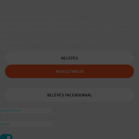
Társkereső egyedülálló szülőknek
A Padaam az egyedülálló szülők társkeresője.
Segítünk, hogy gyerekes újrakezdőként is boldog, teljes életet
élhess.
A tudatos egyedülálló és mozaikszülők segítője a
ajánlásával
BELÉPÉS
REGISZTRÁCIÓ
BELÉPÉS FACEBOOKKAL