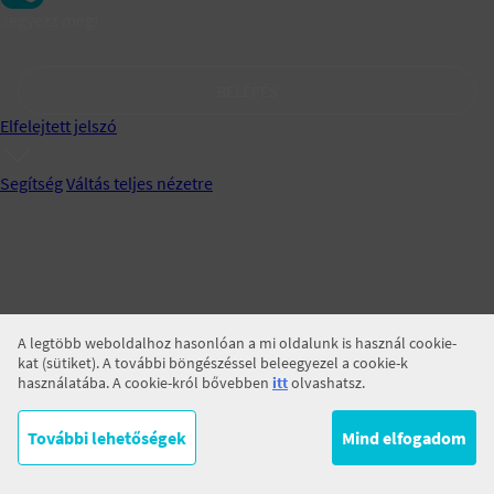
Jegyezz meg!
BELÉPÉS
Elfelejtett jelszó
Segítség
Váltás teljes nézetre
A legtöbb weboldalhoz hasonlóan a mi oldalunk is használ cookie-
kat (sütiket). A további böngészéssel beleegyezel a cookie-k
használatába. A cookie-król bővebben
itt
olvashatsz.
További lehetőségek
Mind elfogadom