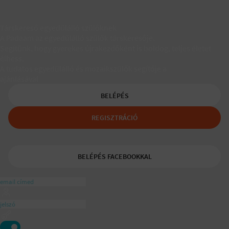
Társkereső egyedülálló szülőknek
A Padaam az egyedülálló szülők társkeresője.
Segítünk, hogy gyerekes újrakezdőként is boldog, teljes életet
élhess.
A tudatos egyedülálló és mozaikszülők segítője a
ajánlásával
BELÉPÉS
REGISZTRÁCIÓ
BELÉPÉS FACEBOOKKAL