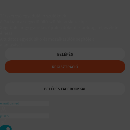
Társkereső egyedülálló szülőknek
A Padaam az egyedülálló szülők társkeresője.
Segítünk, hogy gyerekes újrakezdőként is boldog, teljes életet
élhess.
A tudatos egyedülálló és mozaikszülők segítője a
ajánlásával
BELÉPÉS
REGISZTRÁCIÓ
BELÉPÉS FACEBOOKKAL