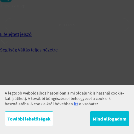
Jegyezz meg!
BELÉPÉS
Elfelejtett jelszó
Segítség
Váltás teljes nézetre
A legtöbb weboldalhoz hasonlóan a mi oldalunk is használ cookie-
kat (sütiket). A további böngészéssel beleegyezel a cookie-k
használatába. A cookie-król bővebben
itt
olvashatsz.
További lehetőségek
Mind elfogadom