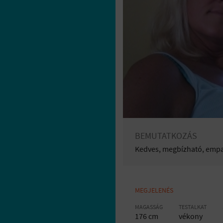
BEMUTATKOZÁS
Kedves, megbízható, empa
MEGJELENÉS
MAGASSÁG
TESTALKAT
176 cm
vékony