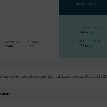
VELEM ÉL(NEK)
A LEGFIATALABB GYEREK
14 éves
A LEGIDŐSEBB GYEREK
DOHÁNYZÁS
HÁZIÁLLAT
23 éves
soha
van
üggetlen, komoly kapcsolatot keres, legalább középfokú végzettségű, 183
patikus