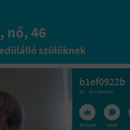
, nő, 46
edülálló szülőknek
b1ef0922b
46
Kecskemét
TETSZIK
CHAT