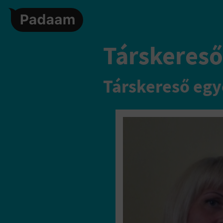
Társkereső
Társkereső egy