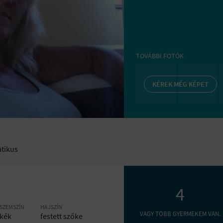
TOVÁBBI FOTÓK
KÉREK MÉG KÉPET
tikus
4
SZEMSZÍN
HAJSZÍN
VAGY TÖBB GYERMEKEM VAN.
kék
festett szőke