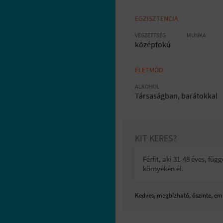
EGZISZTENCIA
VÉGZETTSÉG
MUNKA
középfokú
ÉLETMÓD
ALKOHOL
Társaságban, barátokkal
KIT KERES?
Férfit, aki 31-48 éves, f
környékén él.
Kedves, megbízható, őszinte, em