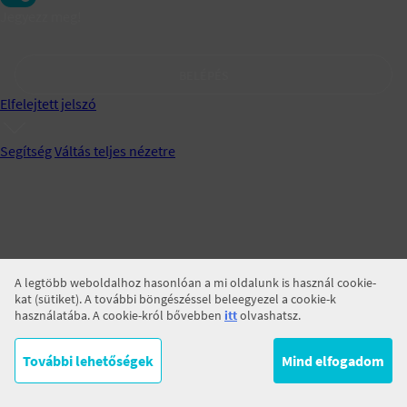
Jegyezz meg!
BELÉPÉS
Elfelejtett jelszó
Segítség
Váltás teljes nézetre
A legtöbb weboldalhoz hasonlóan a mi oldalunk is használ cookie-
kat (sütiket). A további böngészéssel beleegyezel a cookie-k
használatába. A cookie-król bővebben
itt
olvashatsz.
További lehetőségek
Mind elfogadom