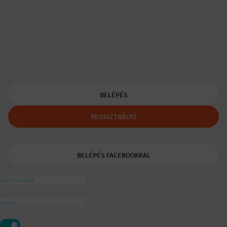
Társkereső egyedülálló szülőknek
A Padaam az egyedülálló szülők társkeresője.
Segítünk, hogy gyerekes újrakezdőként is boldog, teljes életet
élhess.
A tudatos egyedülálló és mozaikszülők segítője a
ajánlásával
BELÉPÉS
REGISZTRÁCIÓ
BELÉPÉS FACEBOOKKAL