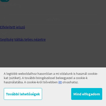
Jegyezz meg!
BELÉPÉS
Elfelejtett jelszó
Segítség
Váltás teljes nézetre
A legtöbb weboldalhoz hasonlóan a mi oldalunk is használ cookie-
kat (sütiket). A további böngészéssel beleegyezel a cookie-k
használatába. A cookie-król bővebben
itt
olvashatsz.
További lehetőségek
Mind elfogadom