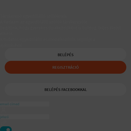
Társkereső egyedülálló szülőknek
A Padaam az egyedülálló szülők társkeresője.
Segítünk, hogy gyerekes újrakezdőként is boldog, teljes életet
élhess.
A tudatos egyedülálló és mozaikszülők segítője a
ajánlásával
BELÉPÉS
REGISZTRÁCIÓ
BELÉPÉS FACEBOOKKAL