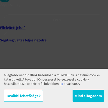
Jegyezz meg!
BELÉPÉS
Elfelejtett jelszó
Segítség
Váltás teljes nézetre
A legtöbb weboldalhoz hasonlóan a mi oldalunk is használ cookie-
kat (sütiket). A további böngészéssel beleegyezel a cookie-k
használatába. A cookie-król bővebben
itt
olvashatsz.
További lehetőségek
Mind elfogadom