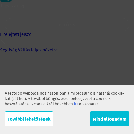
Jegyezz meg!
BELÉPÉS
Elfelejtett jelszó
Segítség
Váltás teljes nézetre
A legtöbb weboldalhoz hasonlóan a mi oldalunk is használ cookie-
kat (sütiket). A további böngészéssel beleegyezel a cookie-k
használatába. A cookie-król bővebben
itt
olvashatsz.
További lehetőségek
Mind elfogadom