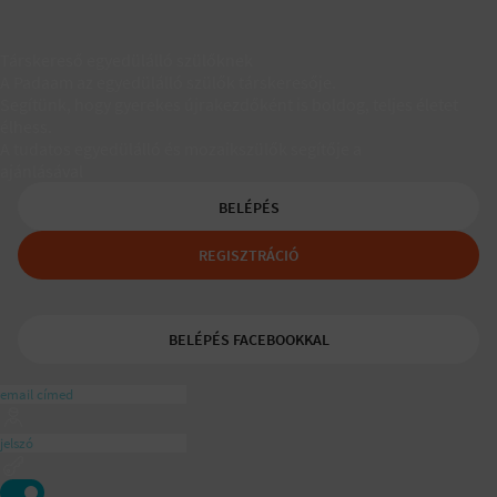
Társkereső egyedülálló szülőknek
A Padaam az egyedülálló szülők társkeresője.
Segítünk, hogy gyerekes újrakezdőként is boldog, teljes életet
élhess.
A tudatos egyedülálló és mozaikszülők segítője a
ajánlásával
BELÉPÉS
REGISZTRÁCIÓ
BELÉPÉS FACEBOOKKAL