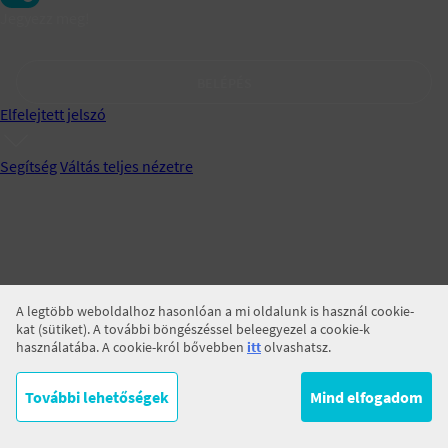
Jegyezz meg!
BELÉPÉS
Elfelejtett jelszó
Segítség
Váltás teljes nézetre
A legtöbb weboldalhoz hasonlóan a mi oldalunk is használ cookie-
kat (sütiket). A további böngészéssel beleegyezel a cookie-k
használatába. A cookie-król bővebben
itt
olvashatsz.
További lehetőségek
Mind elfogadom