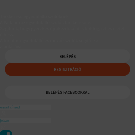
Társkereső egyedülálló szülőknek
A Padaam az egyedülálló szülők társkeresője.
Segítünk, hogy gyerekes újrakezdőként is boldog, teljes életet
élhess.
A tudatos egyedülálló és mozaikszülők segítője a
ajánlásával
BELÉPÉS
REGISZTRÁCIÓ
BELÉPÉS FACEBOOKKAL