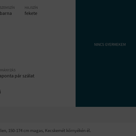
SZEMSZÍN
HAJSZÍN
barna
fekete
NINCS GYERMEKEM
OHÁNYZÁS
aponta pár szálat
i
etlen, 150-174 cm magas, Kecskemét környékén él.