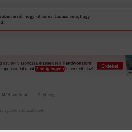
bben arról, hogy kit keres, tudasd vele, hogy
ád!
Médiaajánlat
Segítség
ső egyedülálló szülőknek