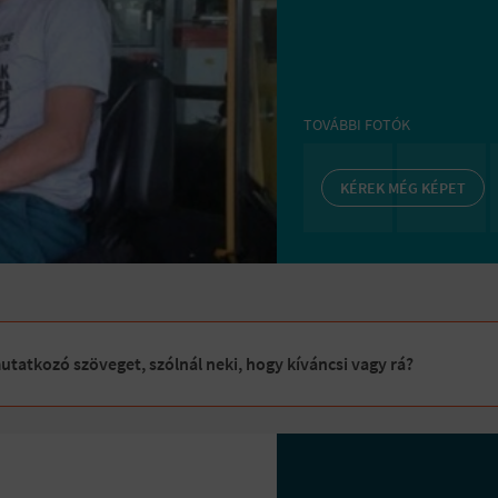
TOVÁBBI FOTÓK
KÉREK MÉG KÉPET
tatkozó szöveget, szólnál neki, hogy kíváncsi vagy rá?