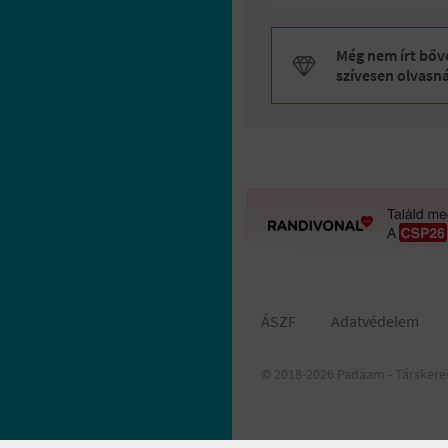
Még nem írt bőve
szívesen olvasn
ÁSZF
Adatvédelem
© 2018-2026 Padaam - Társkere