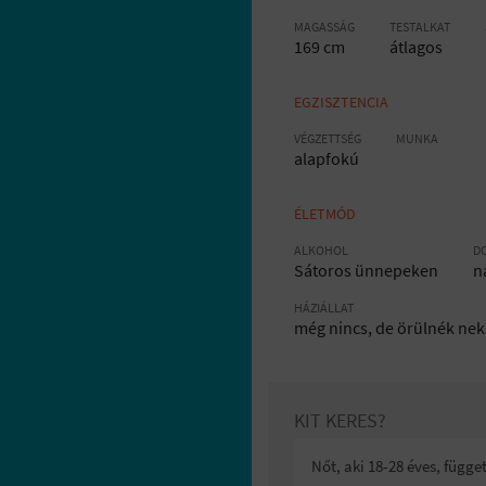
MAGASSÁG
TESTALKAT
169 cm
átlagos
EGZISZTENCIA
VÉGZETTSÉG
MUNKA
alapfokú
ÉLETMÓD
ALKOHOL
D
Sátoros ünnepeken
n
HÁZIÁLLAT
még nincs, de örülnék nek
KIT KERES?
Nőt, aki 18-28 éves, függ