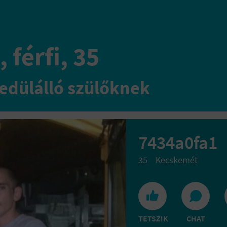
 férfi, 35
edülálló szülőknek
7434a0fa1
35
Kecskemét
TETSZIK
CHAT