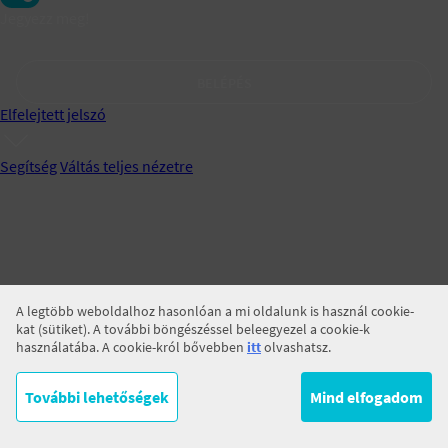
Jegyezz meg!
BELÉPÉS
Elfelejtett jelszó
Segítség
Váltás teljes nézetre
A legtöbb weboldalhoz hasonlóan a mi oldalunk is használ cookie-
kat (sütiket). A további böngészéssel beleegyezel a cookie-k
használatába. A cookie-król bővebben
itt
olvashatsz.
További lehetőségek
Mind elfogadom