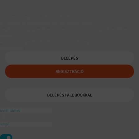
Társkereső egyedülálló szülőknek
A Padaam az egyedülálló szülők társkeresője.
Segítünk, hogy gyerekes újrakezdőként is boldog, teljes életet
élhess.
A tudatos egyedülálló és mozaikszülők segítője a
ajánlásával
BELÉPÉS
REGISZTRÁCIÓ
BELÉPÉS FACEBOOKKAL