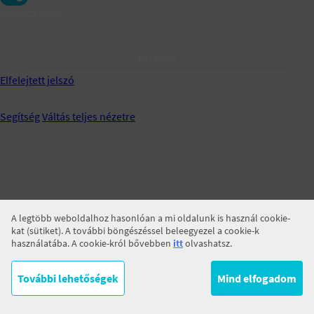
Jegyezz meg!
BELÉPÉS
Elfelejtett jelszó
Segítség
Váltás teljes nézetre
A legtöbb weboldalhoz hasonlóan a mi oldalunk is használ cookie-
kat (sütiket). A további böngészéssel beleegyezel a cookie-k
használatába. A cookie-król bővebben
itt
olvashatsz.
További lehetőségek
Mind elfogadom