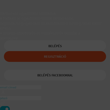
Társkereső egyedülálló szülőknek
A Padaam az egyedülálló szülők társkeresője.
Segítünk, hogy gyerekes újrakezdőként is boldog, teljes életet
élhess.
A tudatos egyedülálló és mozaikszülők segítője a
ajánlásával
BELÉPÉS
REGISZTRÁCIÓ
BELÉPÉS FACEBOOKKAL