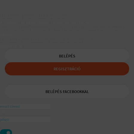
Társkereső egyedülálló szülőknek
A Padaam az egyedülálló szülők társkeresője.
Segítünk, hogy gyerekes újrakezdőként is boldog, teljes életet
élhess.
A tudatos egyedülálló és mozaikszülők segítője a
ajánlásával
BELÉPÉS
REGISZTRÁCIÓ
BELÉPÉS FACEBOOKKAL