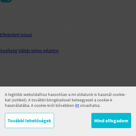
Jegyezz meg!
BELÉPÉS
Elfelejtett jelszó
Segítség
Váltás teljes nézetre
A legtöbb weboldalhoz hasonlóan a mi oldalunk is használ cookie-
kat (sütiket). A további böngészéssel beleegyezel a cookie-k
használatába. A cookie-król bővebben
itt
olvashatsz.
További lehetőségek
Mind elfogadom